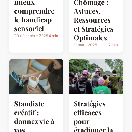
mieux
Chômage :
comprendre
Astuces,
le handicap
Ressources
sensoriel
et Stratégies
Optimales
20 décembre 2025
4 min
11 mars 2025
7 min
Standiste
Stratégies
créatif :
efficaces
donnez vie à
pour
vos
éradiquer la