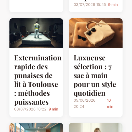
03/07/2026 15:45
9 min
Extermination
Luxueuse
rapide des
sélection : 7
punaises de
sac à main
lit à Toulouse
pour un style
: méthodes
quotidien
puissantes
05/06/2026
10
20:24
min
03/07/2026 10:22
9 min