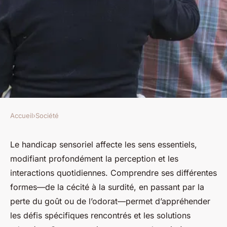
Accueil
›
Société
SOCIÉTÉ
Les clés pour mieux
Le handicap sensoriel affecte les sens essentiels,
modifiant profondément la perception et les
comprendre le handicap
interactions quotidiennes. Comprendre ses différentes
sensoriel
formes—de la cécité à la surdité, en passant par la
perte du goût ou de l’odorat—permet d’appréhender
Éden
•
20 décembre 2025
•
4 min de lecture
les défis spécifiques rencontrés et les solutions