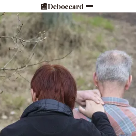
📰
Deboccard