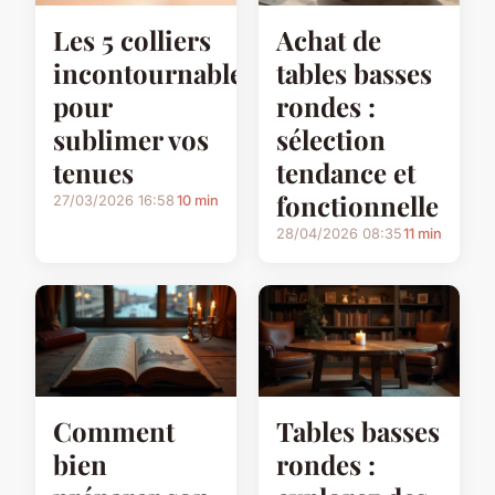
Les 5 colliers
Achat de
incontournables
tables basses
pour
rondes :
sublimer vos
sélection
tenues
tendance et
fonctionnelle
27/03/2026 16:58
10 min
28/04/2026 08:35
11 min
Comment
Tables basses
bien
rondes :