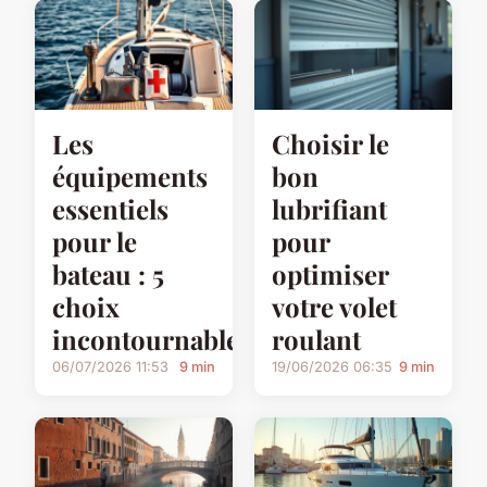
Les
Choisir le
équipements
bon
essentiels
lubrifiant
pour le
pour
bateau : 5
optimiser
choix
votre volet
incontournables
roulant
06/07/2026 11:53
9 min
19/06/2026 06:35
9 min