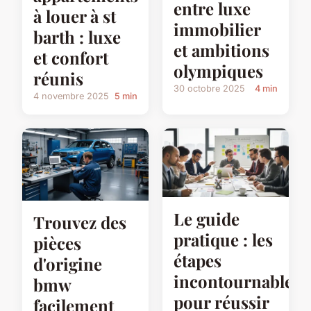
entre luxe
à louer à st
immobilier
barth : luxe
et ambitions
et confort
olympiques
réunis
30 octobre 2025
4 min
4 novembre 2025
5 min
Le guide
Trouvez des
pratique : les
pièces
étapes
d'origine
incontournables
bmw
pour réussir
facilement