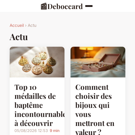
📰
Deboccard
Accueil
› Actu
Actu
Top 10
Comment
médailles de
choisir des
baptême
bijoux qui
incontournables
vous
à découvrir
mettront en
valeur ?
05/08/2026 12:53
9 min