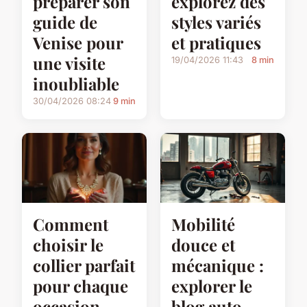
préparer son
explorez des
guide de
styles variés
Venise pour
et pratiques
une visite
19/04/2026 11:43
8 min
inoubliable
30/04/2026 08:24
9 min
Mobilité
Comment
douce et
choisir le
mécanique :
collier parfait
explorer le
pour chaque
blog auto
occasion