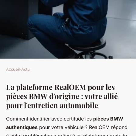
Accueil
›
Actu
ACTU
La plateforme RealOEM pour les
Trouvez des pièces d'origine
pièces BMW d'origine : votre allié
bmw facilement avec realoem
pour l'entretien automobile
Éden
•
17 décembre 2025
•
7 min de lecture
Comment identifier avec certitude les
pièces BMW
authentiques
pour votre véhicule ? RealOEM répond
à cette problématique grâce à sa plateforme gratuite