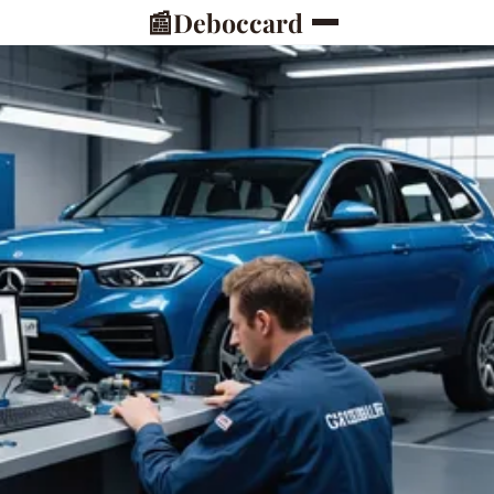
📰
Deboccard