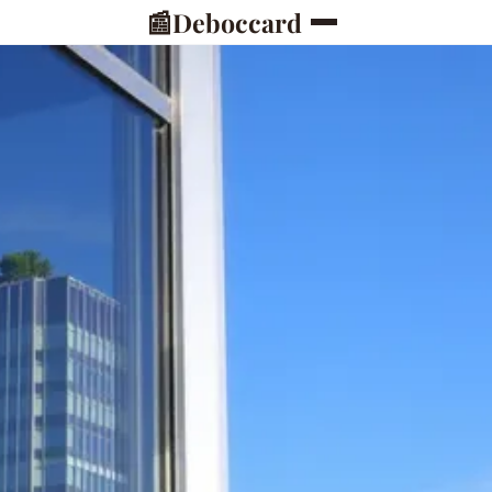
📰
Deboccard