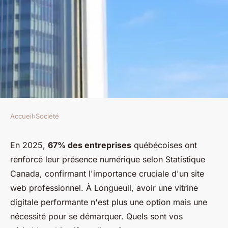
Accueil
›
Société
SOCIÉTÉ
Conception de site web à
En 2025,
67% des entreprises
québécoises ont
renforcé leur présence numérique selon Statistique
Longueuil : donnez vie à votre
Canada, confirmant l'importance cruciale d'un site
projet !
web professionnel. À Longueuil, avoir une vitrine
digitale performante n'est plus une option mais une
Éden
•
27 novembre 2025
•
7 min de lecture
nécessité pour se démarquer. Quels sont vos