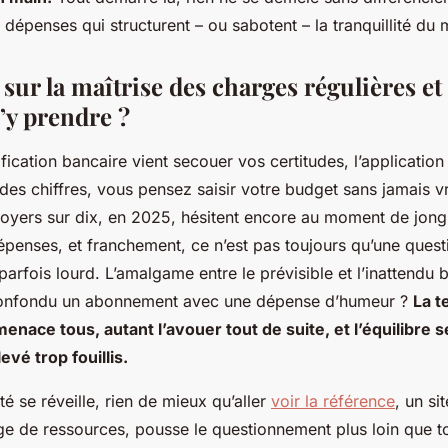
dépenses qui structurent – ou sabotent – la tranquillité du 
sur la maîtrise des charges régulières et 
y prendre ?
ification bancaire vient secouer vos certitudes, l’application
des chiffres, vous pensez saisir votre budget sans jamais vr
 foyers sur dix, en 2025, hésitent encore au moment de jong
épenses, et franchement, ce n’est pas toujours qu’une quest
arfois lourd. L’amalgame entre le prévisible et l’inattendu br
 confondu un abonnement avec une dépense d’humeur ?
La t
nace tous, autant l’avouer tout de suite, et l’équilibre 
evé trop fouillis.
té se réveille, rien de mieux qu’aller
voir la référence
, un sit
ge de ressources, pousse le questionnement plus loin que tou