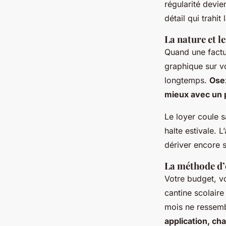
régularité devie
détail qui trahit
La nature et l
Quand une factur
graphique sur vo
longtemps.
Osez
mieux avec un pe
Le loyer coule s
halte estivale.
L
dériver encore s
La méthode d’
Votre budget, vo
cantine scolaire
mois ne ressemb
application, ch