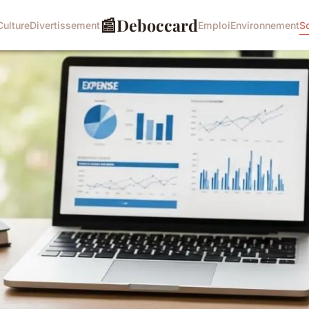
📰
Deboccard
Culture
Divertissement
Emploi
Environnement
S