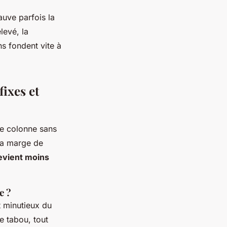
auve parfois la
levé, la
ns fondent vite à
fixes et
une colonne sans
 la marge de
devient moins
e ?
t minutieux du
e tabou, tout