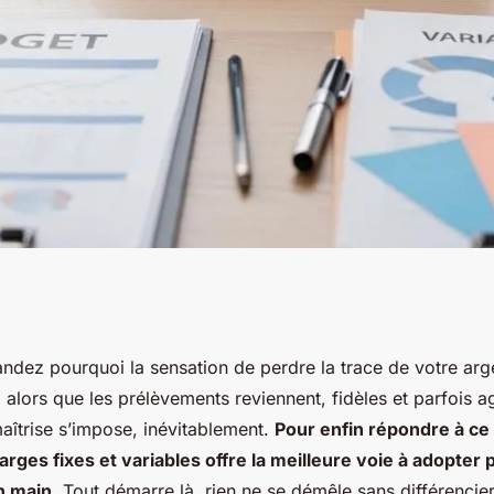
variables :
dez pourquoi la sensation de perdre la trace de votre arge
 alors que les prélèvements reviennent, fidèles et parfois a
guer pour mieux
aîtrise s’impose, inévitablement.
Pour enfin répondre à ce
ges fixes et variables offre la meilleure voie à adopter
n main.
Tout démarre là, rien ne se démêle sans différencie