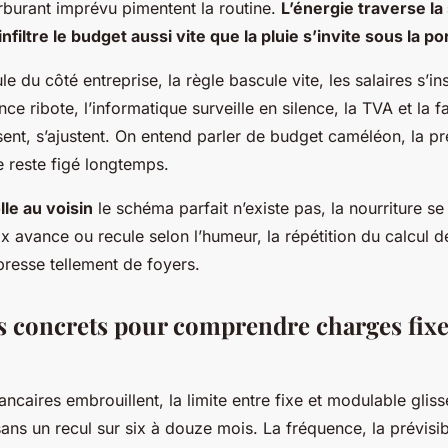
rburant imprévu pimentent la routine.
L’énergie traverse la
 infiltre le budget aussi vite que la pluie s’invite sous la po
e du côté entreprise, la règle bascule vite, les salaires s’in
ce ribote, l’informatique surveille en silence, la TVA et la f
ent, s’ajustent. On entend parler de budget caméléon, la pr
ne reste figé longtemps.
le au voisin
le schéma parfait n’existe pas, la nourriture se
x avance ou recule selon l’humeur, la répétition du calcul d
presse tellement de foyers.
es concrets pour comprendre charges fixe
ancaires embrouillent, la limite entre fixe et modulable glisse
é sans un recul sur six à douze mois.
La fréquence, la prévisibi