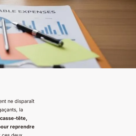
nt ne disparaît
gaçants, la
 casse-tête,
 pour reprendre
r ces deux