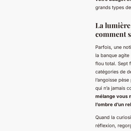
gérer son budget
grands types de 
Éden
•
12 janvier 2026
•
11 min de lecture
La lumière 
comment s’
Parfois, une not
la banque agite 
flou total. Sept
catégories de d
l’angoisse pèse p
qui n’a jamais
mélange vous me
l’ombre d’un rel
Quand la curiosi
réflexion, regor