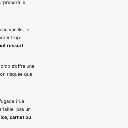
surprendre le
au vacille, le
arder trop
out ressort
lomb s’offre une
ion risquée que
 fugace ? La
ariable, pas un
vice; carnet ou