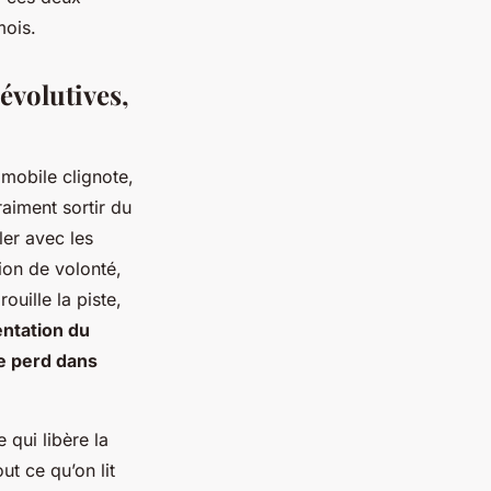
mois.
évolutives,
 mobile clignote,
aiment sortir du
ler avec les
ion de volonté,
ouille la piste,
entation du
se perd dans
e qui libère la
t ce qu’on lit