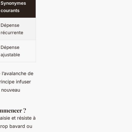
Synonymes
courants
Dépense
récurrente
Dépense
ajustable
 l’avalanche de
principe infuser
e nouveau
commencer ?
isie et résiste à
 trop bavard ou