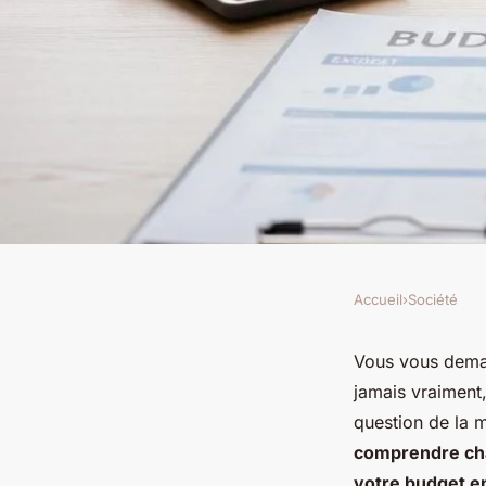
Accueil
›
Société
SOCIÉTÉ
Les charges fixes et 
Vous vous deman
jamais vraiment,
comment les distin
question de la m
comprendre char
votre budget e