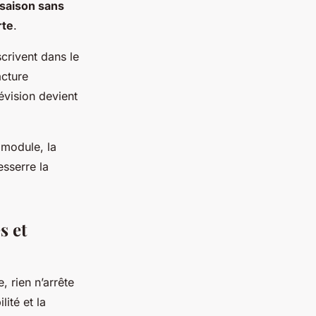
 saison sans
rte
.
scrivent dans le
acture
évision devient
 module, la
esserre la
s et
, rien n’arrête
lité et la