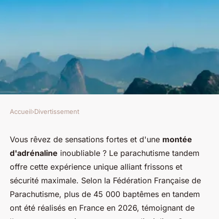
Accueil
›
Divertissement
DIVERTISSEMENT
Vivez l'adrénaline avec un saut
Vous rêvez de sensations fortes et d'une
montée
d'adrénaline
inoubliable ? Le parachutisme tandem
en parachute inoubliable !
offre cette expérience unique alliant frissons et
sécurité maximale. Selon la Fédération Française de
Éden
•
6 janvier 2026
•
7 min de lecture
Parachutisme, plus de 45 000 baptêmes en tandem
ont été réalisés en France en 2026, témoignant de