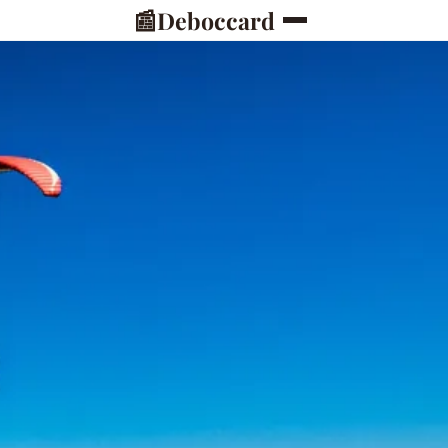
📰
Deboccard