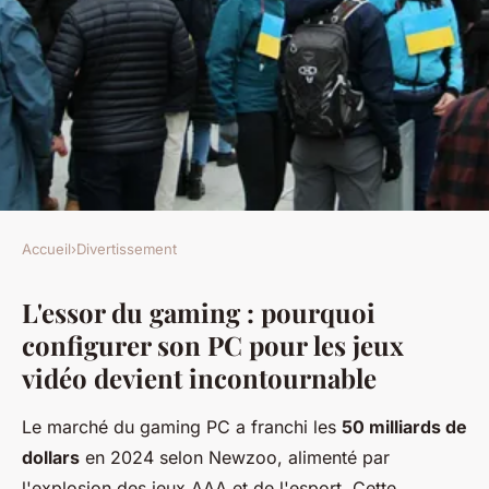
Accueil
›
Divertissement
DIVERTISSEMENT
L'essor du gaming : pourquoi
Les essentiels pour le pc
configurer son PC pour les jeux
gamer : améliorez votre
vidéo devient incontournable
expérience
Le marché du gaming PC a franchi les
50 milliards de
Éden
•
4 novembre 2025
•
8 min de lecture
dollars
en 2024 selon Newzoo, alimenté par
l'explosion des jeux AAA et de l'esport. Cette