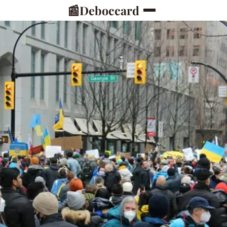
📰
Deboccard