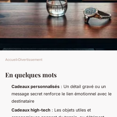
Accueil
›
Divertissement
DIVERTISSEMENT
En quelques mots
10 idées cadeaux uniques pour
ravir un homme en 2023
Cadeaux personnalisés
: Un détail gravé ou un
message secret renforce le lien émotionnel avec le
Claude
•
24/03/2026 10:10
•
9 min de lecture
destinataire
Cadeaux high-tech
: Les objets utiles et