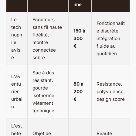
nne
Le
Écouteurs
Fonctionnalit
tech
sans fil haute
150 à
é discrète,
noph
fidélité,
300
intégration
ile
montre
€
fluide au
avis
connectée
quotidien
é
sobre
Sac à dos
L'av
résistant,
entu
80 à
Résistance,
gourde
rier
200
polyvalence,
isotherme,
urbai
€
design sobre
vêtement
n
technique
L'est
hète
Objet de
Beauté