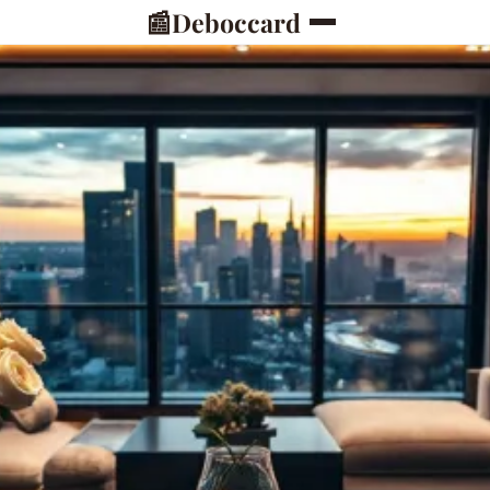
📰
Deboccard