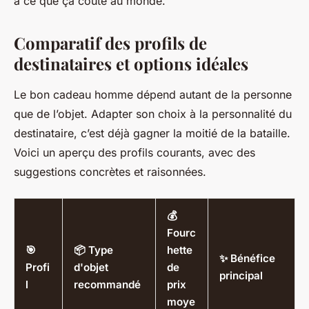
à ce que ça coûte au monde."
Comparatif des profils de
destinataires et options idéales
Le bon
cadeau homme
dépend autant de la personne
que de l’objet. Adapter son choix à la personnalité du
destinataire, c’est déjà gagner la moitié de la bataille.
Voici un aperçu des profils courants, avec des
suggestions concrètes et raisonnées.
💰
Fourc
🎯
📦 Type
hette
✨ Bénéfice
Profi
d'objet
de
principal
l
recommandé
prix
moye