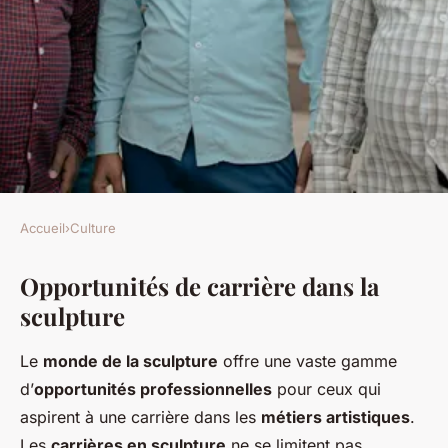
Accueil
›
Culture
CULTURE
Opportunités de carrière dans la
Opportunités Passionnantes et
sculpture
Perspectives d'Avenir dans
l'Art de la Sculpture
Le
monde de la sculpture
offre une vaste gamme
d’
opportunités professionnelles
pour ceux qui
Éden
•
18 février 2025
•
6 min de lecture
aspirent à une carrière dans les
métiers artistiques
.
Les
carrières en sculpture
ne se limitent pas