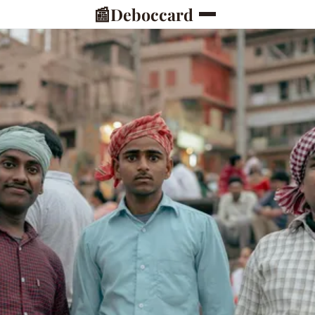
📰
Deboccard